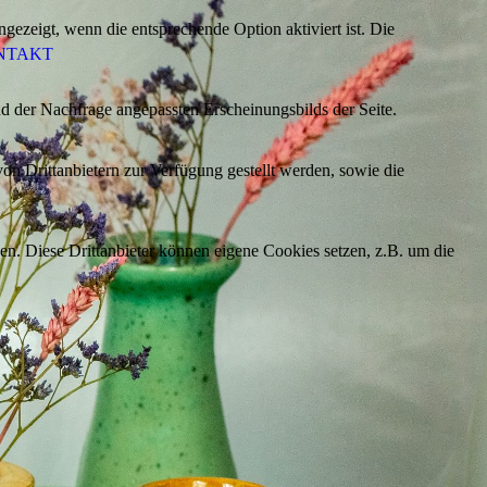
ezeigt, wenn die entsprechende Option aktiviert ist. Die
NTAKT
d der Nachfrage angepassten Erscheinungsbilds der Seite.
on Drittanbietern zur Verfügung gestellt werden, sowie die
den. Diese Drittanbieter können eigene Cookies setzen, z.B. um die