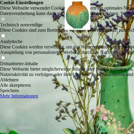
Cookie-Einstellungen
Diese Webseite verwendet Cookies, um Besuchern ein optimales Nutzerer
Datenverarbeitung kann dann auch in einem Drittland erfolgen. Weiter
Technisch notwendige
Diese Cookies sind zum Betrieb der Webseite notwendig, z.B. zum Sch
Analytische
Diese Cookies werden verwendet, um das Nutzererlebnis weiter zu optim
Ausspielung von personalisierter Werbung durch die Nachverfolgung de
Drittanbieter-Inhalte
Diese Webseite bietet möglicherweise Inhalte oder Funktionalitäten an,
Nutzeraktivität zu verfolgen oder ihre Angebote zu personalisieren und
Ablehnen
Alle akzeptieren
Speichern
Mehr Informationen