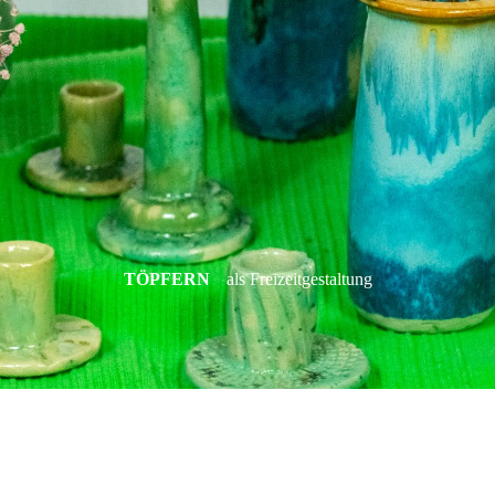
TÖPFERN
als Freizeitgestaltung
Töpferkunst
erleben